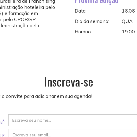
rasileira de Franchising
nistração hoteleira pelo
Data:
16.06
3) e formação em
tar pelo CPOR/SP
Dia da semana:
QUA
dministração pela
Horário:
19:00
Inscreva-se
 o convite para adicionar em sua agenda!
e*:
l*: