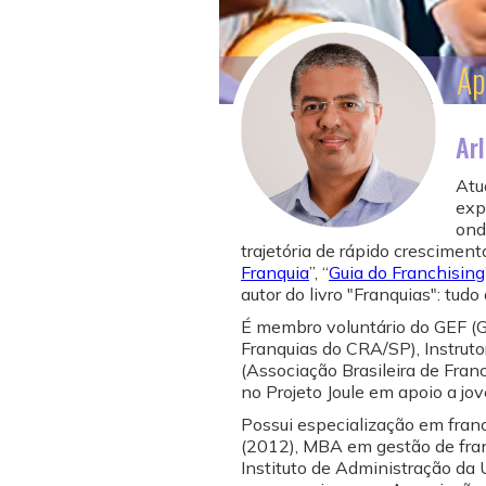
Ap
Ar
Atu
exp
ond
trajetória de rápido crescimento
Franquia
”, “
Guia do Franchising
autor do livro "Franquias": tudo
É membro voluntário do GEF (
Franquias do CRA/SP), Instru
(Associação Brasileira de Fran
no Projeto Joule em apoio a jov
Possui especialização em fran
(2012), MBA em gestão de fra
Instituto de Administração da