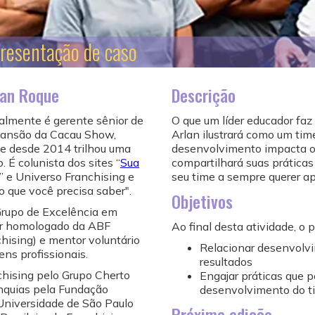
resentação de caso
lan Roque
Descrição
almente é gerente sênior de
O que um líder educador faz
ansão da Cacau Show,
Arlan ilustrará como um ti
e desde 2014 trilhou uma
desenvolvimento impacta o
. É colunista dos sites “
Sua
compartilhará suas práticas 
” e Universo Franchising e
seu time a sempre querer ap
 o que você precisa saber".
Objetivos
Grupo de Excelência em
tor homologado da ABF
Ao final desta atividade, o 
chising) e mentor voluntário
Relacionar desenvolv
ens profissionais.
resultados
chising pelo Grupo Cherto
Engajar práticas que 
nquias pela Fundação
desenvolvimento do t
 Universidade de São Paulo
Próxima edição