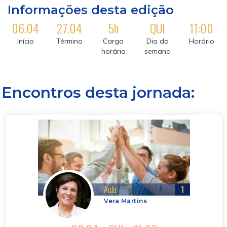
Informações desta edição
06
.
04
27
.
04
5
h
QUI
11:00
Início
Término
Carga
Dia da
Horário
horária
semana
Encontros desta jornada:
Aula
1
Vera Martins